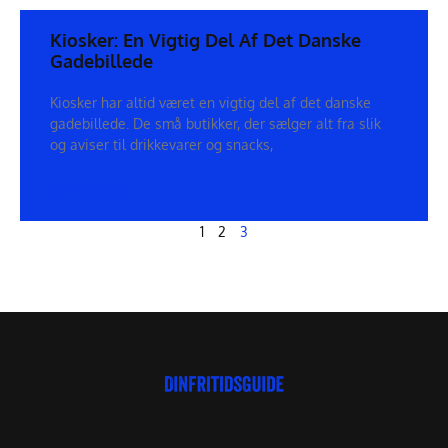
Kiosker: En Vigtig Del Af Det Danske
Gadebillede
Kiosker har altid været en vigtig del af det danske
gadebillede. De små butikker, der sælger alt fra slik
og aviser til drikkevarer og snacks,
SEE DETAILS
1
2
3