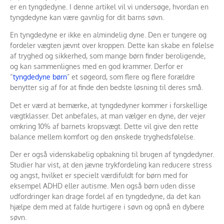
er en tyngdedyne. I denne artikel vil vi undersøge, hvordan en
tyngdedyne kan være gavnlig for dit barns søvn.
En tyngdedyne er ikke en almindelig dyne. Den er tungere og
fordeler vægten jævnt over kroppen. Dette kan skabe en følelse
af tryghed og sikkerhed, som mange børn finder beroligende,
og kan sammenlignes med en god krammer. Derfor er
“
tyngdedyne børn
” et søgeord, som flere og flere forældre
benytter sig af for at finde den bedste løsning til deres små.
Det er værd at bemærke, at tyngdedyner kommer i forskellige
vægtklasser. Det anbefales, at man vælger en dyne, der vejer
omkring 10% af barnets kropsvægt. Dette vil give den rette
balance mellem komfort og den ønskede tryghedsfølelse.
Der er også videnskabelig opbakning til brugen af tyngdedyner.
Studier har vist, at den jævne trykfordeling kan reducere stress
og angst, hvilket er specielt værdifuldt for børn med for
eksempel ADHD eller autisme. Men også børn uden disse
udfordringer kan drage fordel af en tyngdedyne, da det kan
hjælpe dem med at falde hurtigere i søvn og opnå en dybere
søvn.