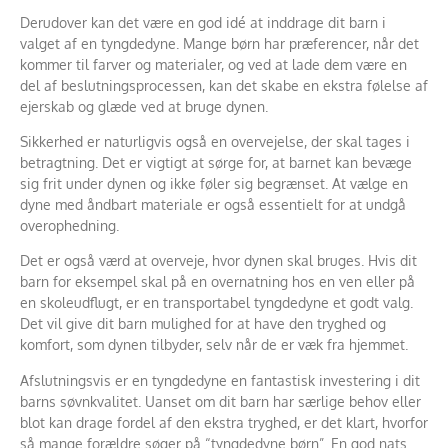
Derudover kan det være en god idé at inddrage dit barn i
valget af en tyngdedyne. Mange børn har præferencer, når det
kommer til farver og materialer, og ved at lade dem være en
del af beslutningsprocessen, kan det skabe en ekstra følelse af
ejerskab og glæde ved at bruge dynen.
Sikkerhed er naturligvis også en overvejelse, der skal tages i
betragtning. Det er vigtigt at sørge for, at barnet kan bevæge
sig frit under dynen og ikke føler sig begrænset. At vælge en
dyne med åndbart materiale er også essentielt for at undgå
overophedning.
Det er også værd at overveje, hvor dynen skal bruges. Hvis dit
barn for eksempel skal på en overnatning hos en ven eller på
en skoleudflugt, er en transportabel tyngdedyne et godt valg.
Det vil give dit barn mulighed for at have den tryghed og
komfort, som dynen tilbyder, selv når de er væk fra hjemmet.
Afslutningsvis er en tyngdedyne en fantastisk investering i dit
barns søvnkvalitet. Uanset om dit barn har særlige behov eller
blot kan drage fordel af den ekstra tryghed, er det klart, hvorfor
så mange forældre søger på “tyngdedyne børn”. En god nats