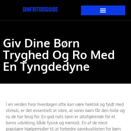
Giv Dine Børn
Tryghed Og Ro Med
En Tyngdedyne
I en verden hvor hverdagen ofte kan være hektisk og fyldt med
stimuli, er det essentielt at sikre, at vores børn får den hvile og
ro, de har brug for. En god nats søvn er altafgørende for et
barns udvikling, både fysisk og mentalt. En af de mest
populære hjælpemidler til at forbedre søvnkvaliteten for børn