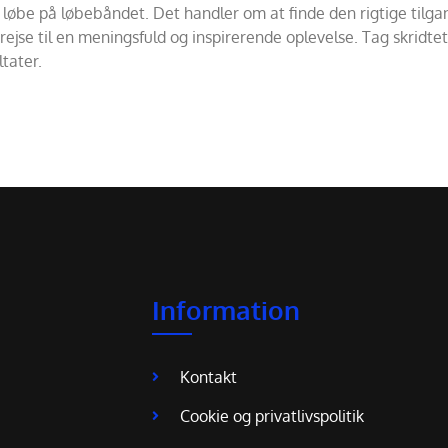
løbe på løbebåndet. Det handler om at finde den rigtige tilgang
srejse til en meningsfuld og inspirerende oplevelse. Tag skridt
ltater.
Information
Kontakt
Cookie og privatlivspolitik