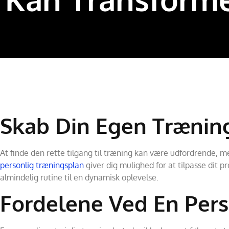
Skab Din Egen Træning
At finde den rette tilgang til træning kan være udfordrende, m
personlig træningsplan
giver dig mulighed for at tilpasse dit p
almindelig rutine til en dynamisk oplevelse.
Fordelene Ved En Pers