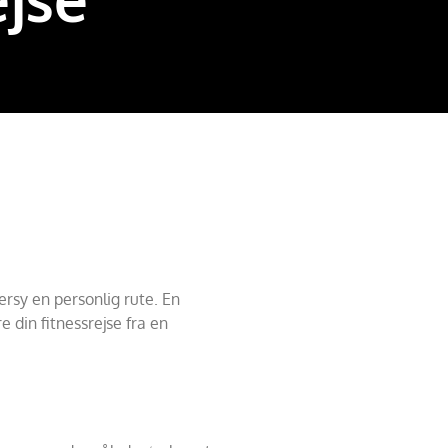
rsy en personlig rute. En
e din fitnessrejse fra en