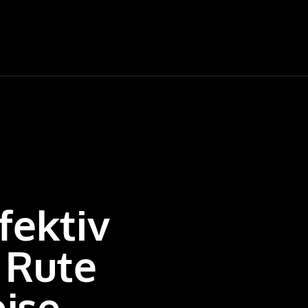
ektiv
 Rute
jse