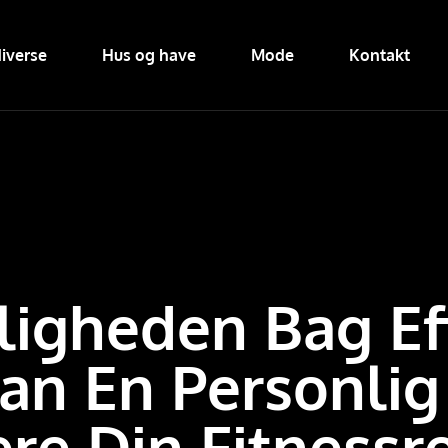
iverse
Hus og have
Mode
Kontakt
gheden Bag Eff
an En Personlig
re Din Fitnessre