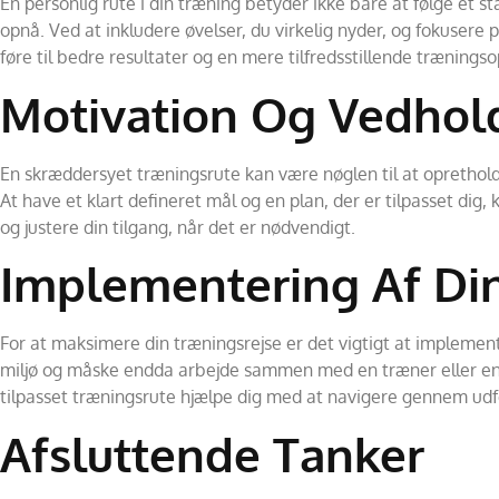
En personlig rute i din træning betyder ikke bare at følge et 
opnå. Ved at inkludere øvelser, du virkelig nyder, og fokuser
føre til bedre resultater og en mere tilfredsstillende træningso
Motivation Og Vedho
En skræddersyet træningsrute kan være nøglen til at opretholde 
At have et klart defineret mål og en plan, der er tilpasset dig,
og justere din tilgang, når det er nødvendigt.
Implementering Af Di
For at maksimere din træningsrejse er det vigtigt at implement
miljø og måske endda arbejde sammen med en træner eller en tr
tilpasset træningsrute hjælpe dig med at navigere gennem udfo
Afsluttende Tanker