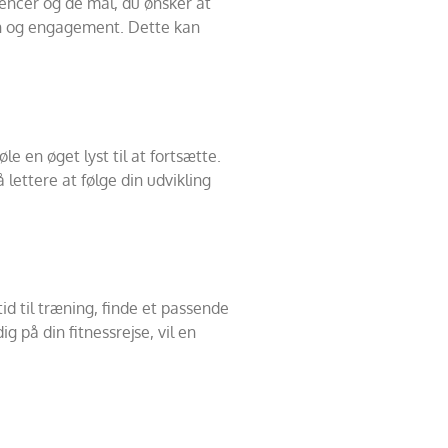
rencer og de mål, du ønsker at
ion og engagement. Dette kan
e en øget lyst til at fortsætte.
 lettere at følge din udvikling
d til træning, finde et passende
 på din fitnessrejse, vil en