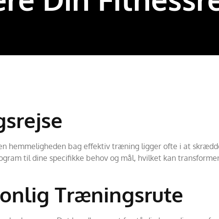
srejse
en hemmeligheden bag effektiv træning ligger ofte i at skrædde
rogram til dine specifikke behov og mål, hvilket kan transformer
onlig Træningsrute