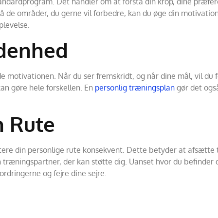
standardprogram. Det handler om at forstå din krop, dine præfe
e på de områder, du gerne vil forbedre, kan du øge din motivat
plevelse.
ldenhed
motivationen. Når du ser fremskridt, og når dine mål, vil du føl
 kan gøre hele forskellen. En
personlig træningsplan
gør det også
n Rute
ere din personlige rute konsekvent. Dette betyder at afsætte ti
æningspartner, der kan støtte dig. Uanset hvor du befinder dig
rdringerne og fejre dine sejre.