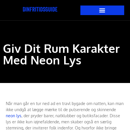
Giv Dit Rum Karakter
Med Neon Lys
Når man går en tur ned ad en travl bygade om natten, kan man
ikke undgå at lægge mærke til de pulserende og skinnende
neon lys
, der pryder barer, natklubber og butiksfacader. Disse
lys er ikke kun iøjnefaldende, men skaber også en særlig
stemning, der inviterer folk indenfor. Og hvorfor ikke bringe