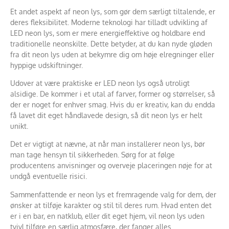
Et andet aspekt af neon lys, som gør dem særligt tiltalende, er
deres fleksibilitet. Moderne teknologi har tilladt udvikling af
LED neon lys, som er mere energieffektive og holdbare end
traditionelle neonskilte. Dette betyder, at du kan nyde gløden
fra dit neon lys uden at bekymre dig om høje elregninger eller
hyppige udskiftninger.
Udover at være praktiske er LED neon lys også utroligt
alsidige. De kommer i et utal af farver, former og størrelser, så
der er noget for enhver smag. Hvis du er kreativ, kan du endda
få lavet dit eget håndlavede design, så dit neon lys er helt
unikt.
Det er vigtigt at nævne, at når man installerer neon lys, bør
man tage hensyn til sikkerheden. Sørg for at følge
producentens anvisninger og overveje placeringen nøje for at
undgå eventuelle risici.
Sammenfattende er neon lys et fremragende valg for dem, der
ønsker at tilføje karakter og stil til deres rum. Hvad enten det
er i en bar, en natklub, eller dit eget hjem, vil neon lys uden
tvivl tilføre en særlig atmosfære, der fanger alles