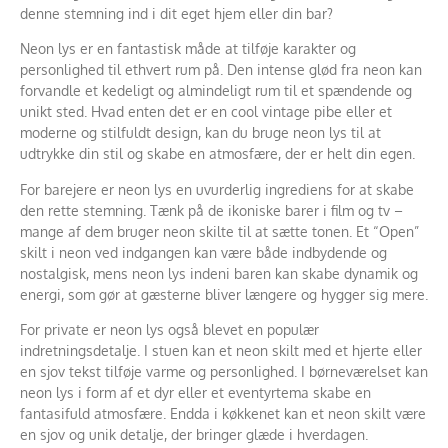
denne stemning ind i dit eget hjem eller din bar?
Neon lys er en fantastisk måde at tilføje karakter og
personlighed til ethvert rum på. Den intense glød fra neon kan
forvandle et kedeligt og almindeligt rum til et spændende og
unikt sted. Hvad enten det er en cool vintage pibe eller et
moderne og stilfuldt design, kan du bruge neon lys til at
udtrykke din stil og skabe en atmosfære, der er helt din egen.
For barejere er neon lys en uvurderlig ingrediens for at skabe
den rette stemning. Tænk på de ikoniske barer i film og tv –
mange af dem bruger neon skilte til at sætte tonen. Et “Open”
skilt i neon ved indgangen kan være både indbydende og
nostalgisk, mens neon lys indeni baren kan skabe dynamik og
energi, som gør at gæsterne bliver længere og hygger sig mere.
For private er neon lys også blevet en populær
indretningsdetalje. I stuen kan et neon skilt med et hjerte eller
en sjov tekst tilføje varme og personlighed. I børneværelset kan
neon lys i form af et dyr eller et eventyrtema skabe en
fantasifuld atmosfære. Endda i køkkenet kan et neon skilt være
en sjov og unik detalje, der bringer glæde i hverdagen.